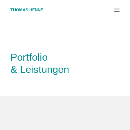
THOMAS HENNE
HOME
GWÖ
PORTFOLIO
Portfolio
TERMINE
& Leistungen
KOOPERATIONEN
KONTAKT